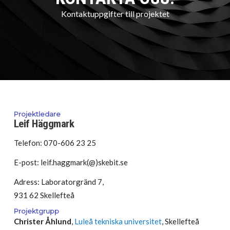
Kontaktuppgifter till projektet
Projektledare
Leif Häggmark
Telefon: 070-606 23 25
E-post: leif.haggmark(@)skebit.se
Adress: Laboratorgränd 7,
931 62 Skellefteå
Projektgrupp
Christer Åhlund
,
Luleå tekniska universitet
, Skellefteå